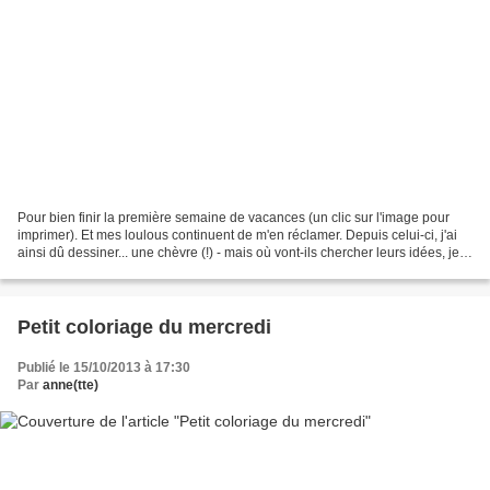
Pour bien finir la première semaine de vacances (un clic sur l'image pour
imprimer). Et mes loulous continuent de m'en réclamer. Depuis celui-ci, j'ai
ainsi dû dessiner... une chèvre (!) - mais où vont-ils chercher leurs idées, je
me le demande ?
Petit coloriage du mercredi
Publié le 15/10/2013 à 17:30
Par
anne(tte)