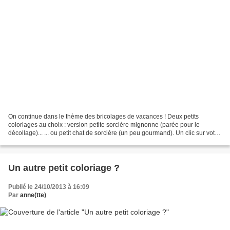
On continue dans le thème des bricolages de vacances ! Deux petits
coloriages au choix : version petite sorcière mignonne (parée pour le
décollage)... ... ou petit chat de sorcière (un peu gourmand). Un clic sur votre
image préférée et il n'y a plus qu'à...
Un autre petit coloriage ?
Publié le 24/10/2013 à 16:09
Par
anne(tte)