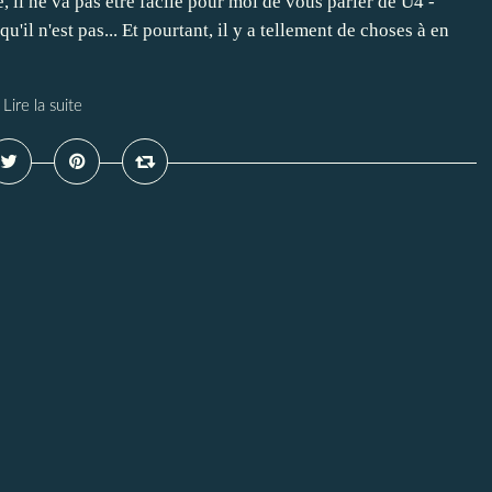
il ne va pas être facile pour moi de vous parler de U4 -
u'il n'est pas... Et pourtant, il y a tellement de choses à en
Lire la suite