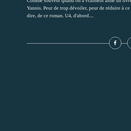
Comme souvent quand on a vraiment aimé un livre, 
Yannis. Peur de trop dévoiler, peur de réduire à ce q
dire, de ce roman. U4, d'abord....