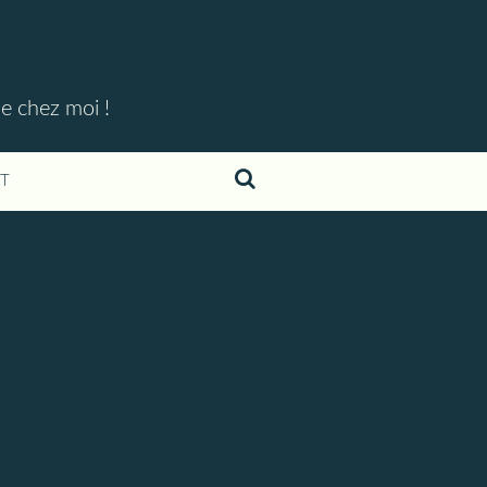
ue chez moi !
T