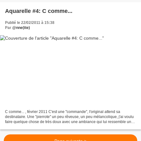
Aquarelle #4: C comme...
Publié le 22/02/2011 à 15:38
Par
@nne(tte)
C comme... , février 2011 C'est une "commande", l'original attend sa
destinataire. Une "pierrote" un peu rêveuse, un peu mélancolique, j'ai voulu
faire quelque chose de très doux avec une ambiance qui lui ressemble un
peu. J'espère que cela lui plair...