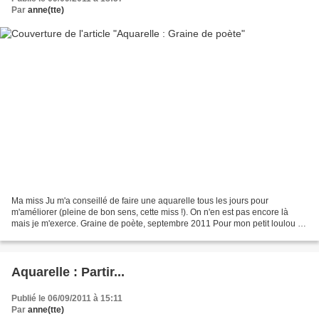
Par
anne(tte)
Ma miss Ju m'a conseillé de faire une aquarelle tous les jours pour
m'améliorer (pleine de bon sens, cette miss !). On n'en est pas encore là
mais je m'exerce. Graine de poète, septembre 2011 Pour mon petit loulou au
coeur tendre, des ballons en bouq...
Aquarelle : Partir...
Publié le 06/09/2011 à 15:11
Par
anne(tte)