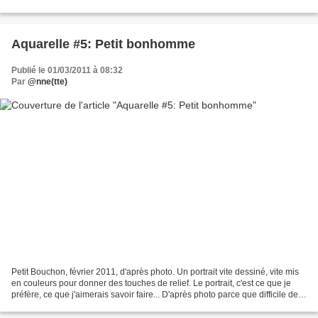
de surprise, Ju et Choupinette...
Aquarelle #5: Petit bonhomme
Publié le 01/03/2011 à 08:32
Par
@nne(tte)
Petit Bouchon, février 2011, d'après photo. Un portrait vite dessiné, vite mis
en couleurs pour donner des touches de relief. Le portrait, c'est ce que je
préfère, ce que j'aimerais savoir faire... D'après photo parce que difficile de
lui faire prendre...