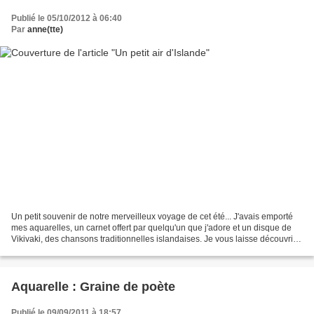
Publié le 05/10/2012 à 06:40
Par
anne(tte)
Un petit souvenir de notre merveilleux voyage de cet été... J'avais emporté
mes aquarelles, un carnet offert par quelqu'un que j'adore et un disque de
Vikivaki, des chansons traditionnelles islandaises. Je vous laisse découvrir
un petit air... PS : à...
Aquarelle : Graine de poète
Publié le 09/09/2011 à 18:57