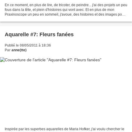
En ce moment, en plus de lire, de tricoter, de peindre... j'ai des projets un peu
fous dans la tête, et plein d'histoires qui vont avec. Et en plus de mon
Praxinoscope un peu en sommeil, j'avoue, des histoires et des images pour
enfants. Parce que des...
Aquarelle #7: Fleurs fanées
Publié le 08/05/2011 à 18:36
Par
anne(tte)
Inspirée par les superbes aquarelles de Maria Hofker, j'ai voulu chercher le