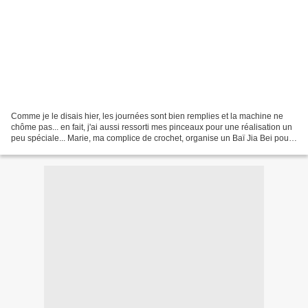
Comme je le disais hier, les journées sont bien remplies et la machine ne
chôme pas... en fait, j'ai aussi ressorti mes pinceaux pour une réalisation un
peu spéciale... Marie, ma complice de crochet, organise un Baï Jia Bei pour
les deux ans de son petit...