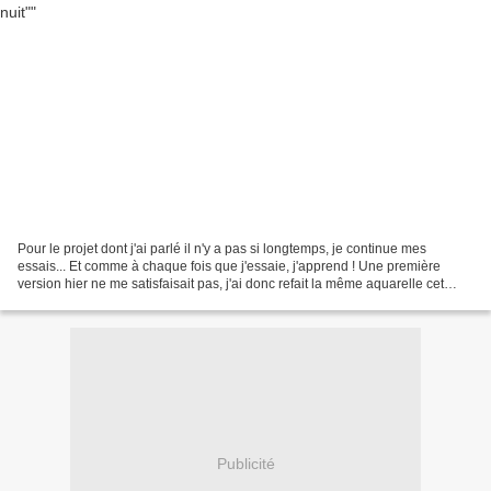
Pour le projet dont j'ai parlé il n'y a pas si longtemps, je continue mes
essais... Et comme à chaque fois que j'essaie, j'apprend ! Une première
version hier ne me satisfaisait pas, j'ai donc refait la même aquarelle cet
après-midi, grâce à un petit...
Publicité