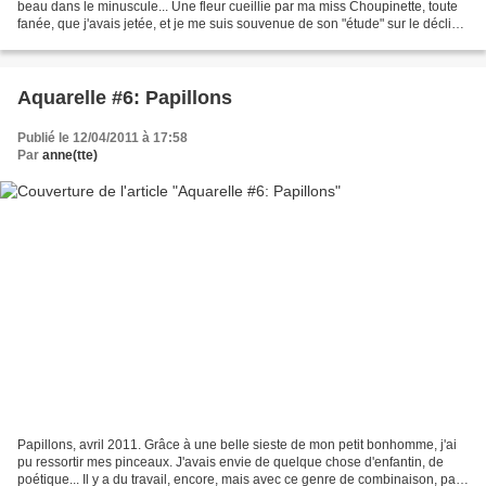
beau dans le minuscule... Une fleur cueillie par ma miss Choupinette, toute
fanée, que j'avais jetée, et je me suis souvenue de son "étude" sur le déclin
d'une grappe de raisin,...
Aquarelle #6: Papillons
Publié le 12/04/2011 à 17:58
Par
anne(tte)
Papillons, avril 2011. Grâce à une belle sieste de mon petit bonhomme, j'ai
pu ressortir mes pinceaux. J'avais envie de quelque chose d'enfantin, de
poétique... Il y a du travail, encore, mais avec ce genre de combinaison, pas