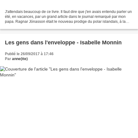
J'attendais beaucoup de ce livre. Il faut dire que j'en avais entendu parler un
été, en vacances, par un grand article dans le journal remarqué par mon
papa. Ragnar Jónasson était le nouveau prodige du polar islandais, à la
suite d'Arnaldur Indridasson...
Les gens dans l'enveloppe - Isabelle Monnin
Publié le 26/09/2017 à 17:46
Par
anne(tte)