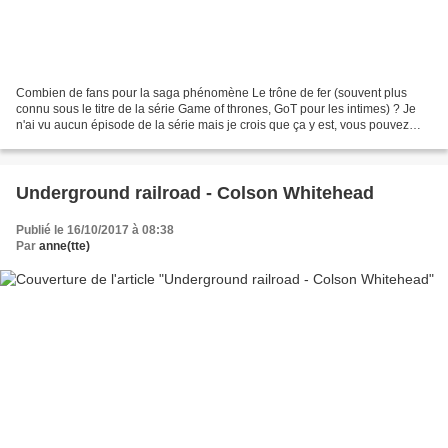
Combien de fans pour la saga phénomène Le trône de fer (souvent plus
connu sous le titre de la série Game of thrones, GoT pour les intimes) ? Je
n'ai vu aucun épisode de la série mais je crois que ça y est, vous pouvez
m'ajouter à la liste. Après avoir...
Underground railroad - Colson Whitehead
Publié le 16/10/2017 à 08:38
Par
anne(tte)