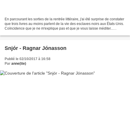
En parcourant les sorties de la rentrée littéraire, j'ai été surprise de constater
que trois livres au moins parlent de la vie des esclaves noirs aux États-Unis.
Coïncidence que je ne m'explique pas et que je vous laisse méditer...
Toujours est-il que...
Snjór - Ragnar Jónasson
Publié le 02/10/2017 à 16:58
Par
anne(tte)