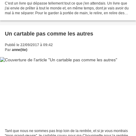
C'est un livre qui dépasse tellement tout ce que j'en attendais. Un livre que
j'ai envie de prêter à tout le monde et, en même temps, dont je vais avoir du
mal à me séparer. Pour le garder à portée de main, le relire, en relire des
bouts, regarder à nouveau...
Un cartable pas comme les autres
Publié le 22/09/2017 à 09:42
Par
anne(tte)
Tant que nous ne sommes pas trop loin de la rentrée, et si je vous montrais
"mon grand-œuvre", le cartable cousu pour ma Choupinette pour la rentrée...