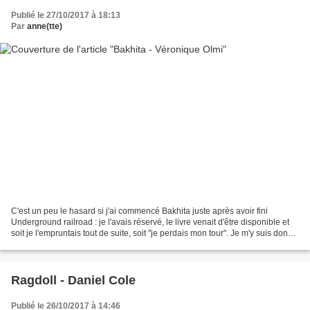
Publié le 27/10/2017 à 18:13
Par
anne(tte)
C'est un peu le hasard si j'ai commencé Bakhita juste après avoir fini
Underground railroad : je l'avais réservé, le livre venait d'être disponible et
soit je l'empruntais tout de suite, soit "je perdais mon tour". Je m'y suis donc
plongée avec un peu...
Ragdoll - Daniel Cole
Publié le 26/10/2017 à 14:46