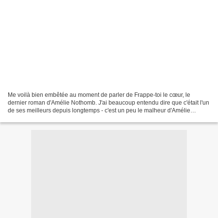
Me voilà bien embêtée au moment de parler de Frappe-toi le cœur, le
dernier roman d'Amélie Nothomb. J'ai beaucoup entendu dire que c'était l'un
de ses meilleurs depuis longtemps - c'est un peu le malheur d'Amélie
Nothomb, je crois, ce côté rituel, "cuvée...