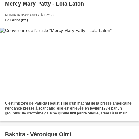
Mercy Mary Patty - Lola Lafon
Publié le 05/11/2017 à 12:50
Par
anne(tte)
C'est l'histoire de Patricia Hearst. Fille d'un magnat de la presse américaine
(tendance presse à scandale), elle est enlevée en février 1974 par un
groupuscule d'extrême gauche qu'elle finit par rejoindre, armes à la main.
C'est l'histoire de Gene Neveva,...
Bakhita - Véronique Olmi