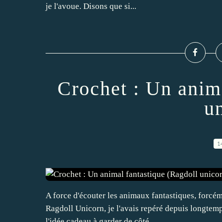
je l'avoue. Disons que si...
Crochet : Un anim
u
1
A force d'écouter les animaux fantastiques, forcémen
Ragdoll Unicorn, je l'avais repéré depuis longtemps
l'idée cadeau à garder de côté...