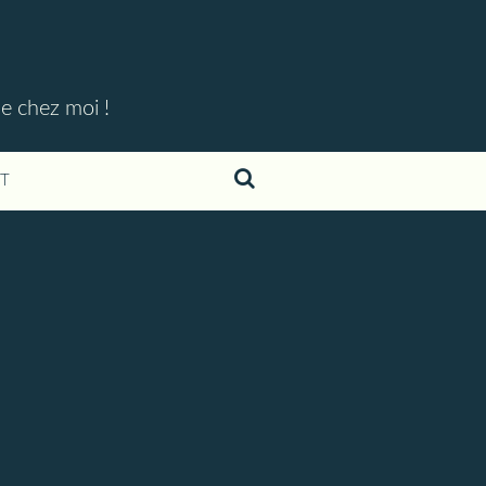
ue chez moi !
T