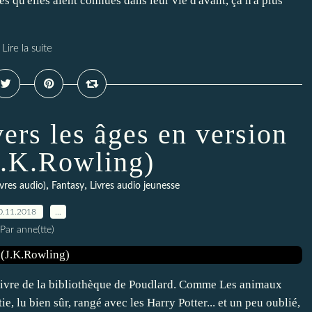
es qu'elles aient connues dans leur vie d'avant, ça n'a plus
Lire la suite
vers les âges en version
J.K.Rowling)
,
,
ivres audio)
Fantasy
Livres audio jeunesse
0.11.2018
…
Par anne(tte)
e livre de la bibliothèque de Poudlard. Comme Les animaux
ie, lu bien sûr, rangé avec les Harry Potter... et un peu oublié,