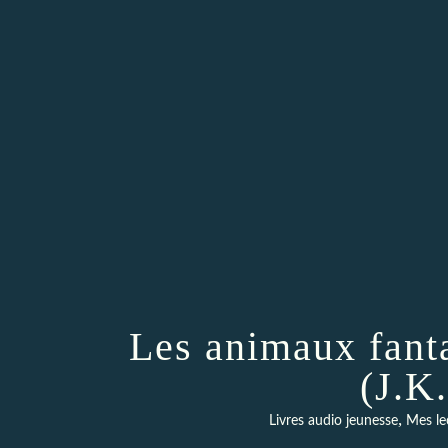
Les animaux fanta
(J.K
,
Livres audio jeunesse
Mes lec