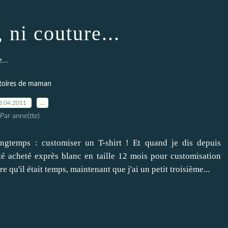
, ni couture...
...
toires de maman
8.04.2011
…
Par anne(tte)
longtemps : customiser un T-shirt ! Et quand je dis depuis
été acheté exprès blanc en taille 12 mois pour customisation
e qu'il était temps, maintenant que j'ai un petit troisième...