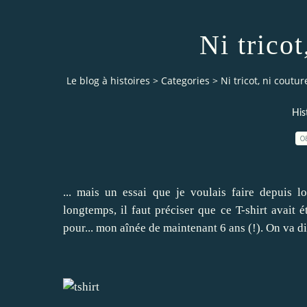
Ni tricot
Le blog à histoires
>
Categories
>
Ni tricot, ni couture
His
0
... mais un essai que je voulais faire depuis 
longtemps, il faut préciser que ce T-shirt avait 
pour... mon aînée de maintenant 6 ans (!). On va dir