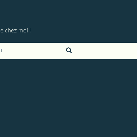
ue chez moi !
T