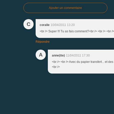
Ajouter un commentaire
C
coralie
10/04/2011 13:20
<br /> Super !!! Tu as fais comment?<br /> <br /> <br /
Répondre
A
anne(tte)
11/04/2011 17:30
<br /> <br /> Avec du papier transfert... et des
<br />