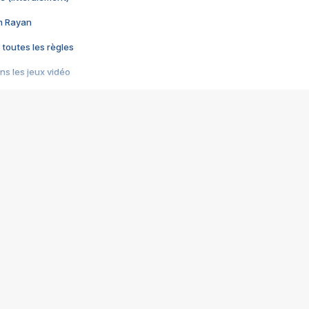
im Rayan
 toutes les règles
s les jeux vidéo
us choquant de Rockstar ? - Le scandale BULLY
e plus moche de Steam
du RÊVE tourne au CAUCHEMAR
pendant 8 heures
it… à tort
umiliés par un jeu vidéo
ire - Final Fantasy 8
ti un empire - Age of Empires
story DOFUS