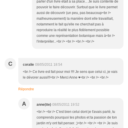
parler d'un livre était à sa place... Je suis contente de
pouvoir le faire découvrir. Surtout que le livre permet
aussi de découvrir (un peu, pas beaucoup<br />
malheureusement) la manière dont elle travaillait,
notamment le fait qu'elle ne cherchait pas à
reproduire la réalité le plus fidèlement possible
comme une représentation botanique mais à<br />
l'interpréter...<br /> <br /> <br /> <br />
C
coralie
08/05/2011 18:54
<br /> Ce livre est fait pour moi !!!! Je sens que celui ci, je vais
le dévorer aussi!!!<br /> Merci Anne ♥<br /> <br /> <br />
Répondre
A
anne(tte)
08/05/2011 19:52
<br /> <br /> C'est bien celui dont je t'avais parlé, tu
comprends pourquoi tes photos et ta passion de ton
jardin m'y ont fait penser. ;)<br /> <br /> <br /> Je suis