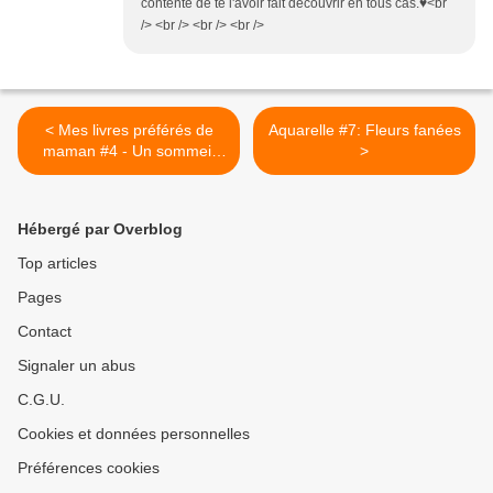
contente de te l'avoir fait découvrir en tous cas.♥<br
/> <br /> <br /> <br />
< Mes livres préférés de
Aquarelle #7: Fleurs fanées
maman #4 - Un sommeil
>
paisible et sans pleurs
Hébergé par Overblog
Top articles
Pages
Contact
Signaler un abus
C.G.U.
Cookies et données personnelles
Préférences cookies