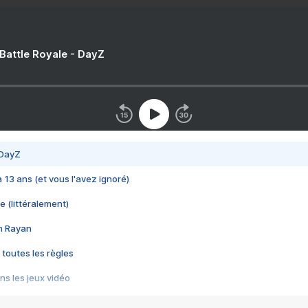
 Battle Royale - DayZ
 DayZ
 a 13 ans (et vous l'avez ignoré)
e (littéralement)
im Rayan
 toutes les règles
s les jeux vidéo
us choquant de Rockstar ? - Le scandale BULLY