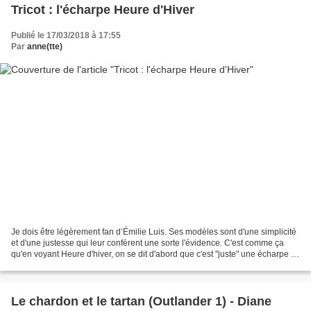
Tricot : l'écharpe Heure d'Hiver
Publié le 17/03/2018 à 17:55
Par
anne(tte)
Je dois être légèrement fan d’Émilie Luis. Ses modèles sont d'une simplicité
et d'une justesse qui leur confèrent une sorte l'évidence. C'est comme ça
qu'en voyant Heure d'hiver, on se dit d'abord que c'est "juste" une écharpe à
torsade. Avant de réaliser...
Le chardon et le tartan (Outlander 1) - Diane