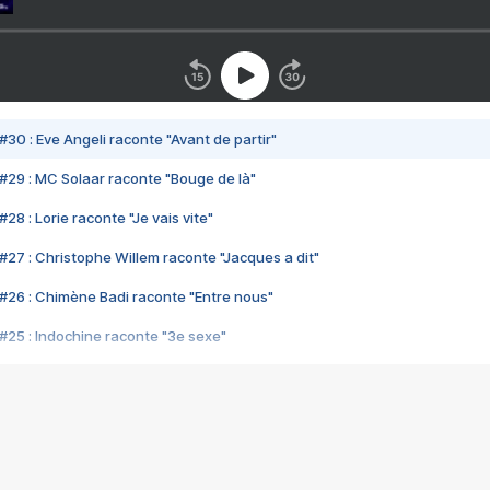
#30 : Eve Angeli raconte "Avant de partir"
#29 : MC Solaar raconte "Bouge de là"
28 : Lorie raconte "Je vais vite"
#27 : Christophe Willem raconte "Jacques a dit"
#26 : Chimène Badi raconte "Entre nous"
#25 : Indochine raconte "3e sexe"
#24 : Zaho raconte "C'est chelou"
#23 : Patrick Bruel raconte "Au café des délices"
#22 : Kyo raconte "Le chemin"