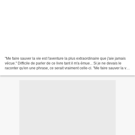
"Me faire sauver la vie est l'aventure la plus extraordinaire que j'aie jamais
vécue." Difficile de parler de ce livre tant il m'a émue... Si je ne devais le
raconter qu'en une phrase, ce serait vraiment celle-ci. "Me faire sauver la vie
est l'aventure...