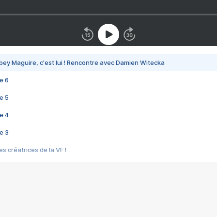
bey Maguire, c'est lui ! Rencontre avec Damien Witecka
e 6
e 5
e 4
e 3
s créatrices de la VF !
e 2
e 1
e Mektoub My Love arrive enfin ! Rencontre avec Shaïn Boumedine et Sal