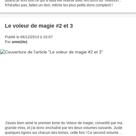
quand je vois tout ce qui a déjà été réalisé avec les dons du Téléthon...
N'hésitez pas, faites un don, même les plus petits dons comptent !
Le voleur de magie #2 et 3
Publié le 06/12/2014 à 10:07
Par
anne(tte)
J'avais bien aimé le premier tome du Voleur de magie, conseillé par ma
grande miss, et j'ai donc enchaîné par les deux volumes suivants. Juste
quelques lignes sur chacun des tomes, cette fois ! Ce second volume