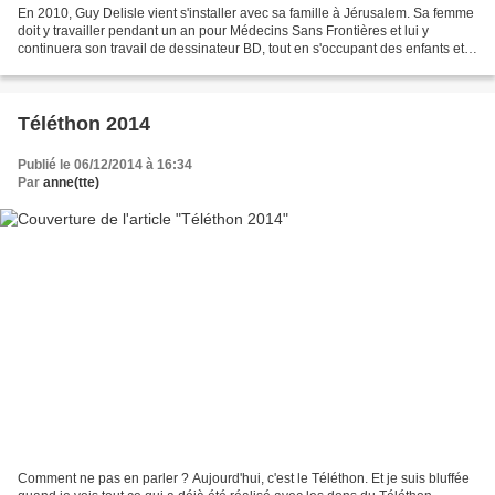
En 2010, Guy Delisle vient s'installer avec sa famille à Jérusalem. Sa femme
doit y travailler pendant un an pour Médecins Sans Frontières et lui y
continuera son travail de dessinateur BD, tout en s'occupant des enfants et
en découvrant au quotidien...
Téléthon 2014
Publié le 06/12/2014 à 16:34
Par
anne(tte)
Comment ne pas en parler ? Aujourd'hui, c'est le Téléthon. Et je suis bluffée