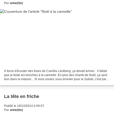
Par
anne(tte)
A force d'écouter des livres de Camilla Läckberg, ça devait arriver... il fallait
que je teste les brioches à la cannelle. En plus des chants de Noël, ça sent
bon dans la maison... Si vous voulez vous envoler pour la Suède, c'est par là
! De la laine...
La tête en friche
Publié le 19/12/2014 à 09:57
Par
anne(tte)