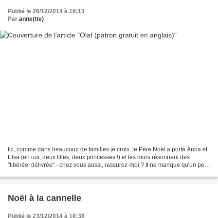
Publié le 26/12/2014 à 18:13
Par
anne(tte)
Ici, comme dans beaucoup de familles je crois, le Père Noël a porté Anna et
Elsa (eh oui, deux filles, deux princesses !) et les murs résonnent des
"libérée, délivrée" - chez vous aussi, rassurez-moi ? Il ne manque qu'un petit
bonhomme de neige... Alors,...
Noël à la cannelle
Publié le 23/12/2014 à 18:38