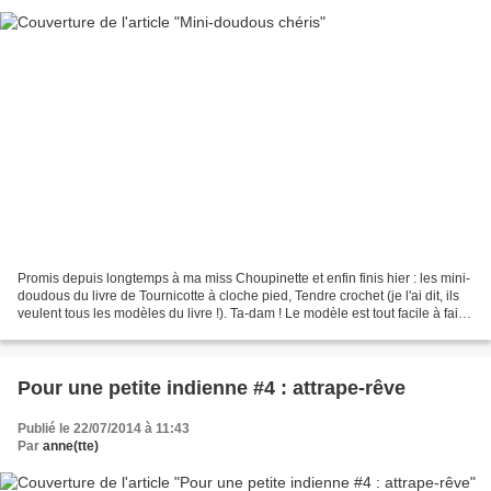
Promis depuis longtemps à ma miss Choupinette et enfin finis hier : les mini-
doudous du livre de Tournicotte à cloche pied, Tendre crochet (je l'ai dit, ils
veulent tous les modèles du livre !). Ta-dam ! Le modèle est tout facile à faire,
et ça a été...
Pour une petite indienne #4 : attrape-rêve
Publié le 22/07/2014 à 11:43
Par
anne(tte)