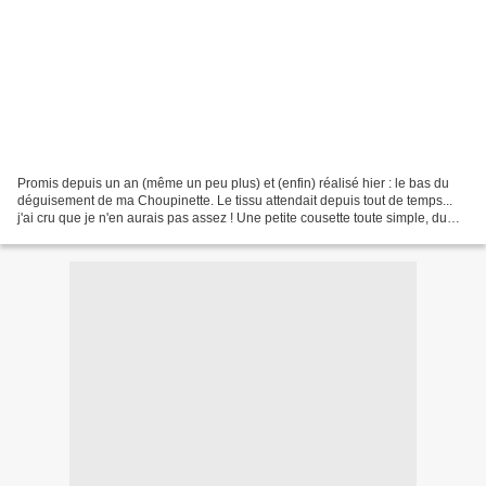
Promis depuis un an (même un peu plus) et (enfin) réalisé hier : le bas du
déguisement de ma Choupinette. Le tissu attendait depuis tout de temps...
j'ai cru que je n'en aurais pas assez ! Une petite cousette toute simple, du
livre Carefree clothes for...