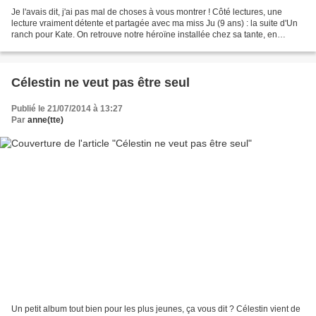
Je l'avais dit, j'ai pas mal de choses à vous montrer ! Côté lectures, une
lecture vraiment détente et partagée avec ma miss Ju (9 ans) : la suite d'Un
ranch pour Kate. On retrouve notre héroïne installée chez sa tante, en
Argentine, et prête à démarrer...
Célestin ne veut pas être seul
Publié le 21/07/2014 à 13:27
Par
anne(tte)
Un petit album tout bien pour les plus jeunes, ça vous dit ? Célestin vient de