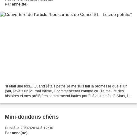
Par
anne(tte)
"Il était une fois... Quand j'étais petite, je me suis fait la promesse que si un
jour, j'avais un journal intime, il commencerait comme ça. J'aime lire des
histoires et mes préférées commencent toutes par "Il était une fois". Alors, il
était une fois......
Mini-doudous chéris
Publié le 23/07/2014 à 12:36
Par
anne(tte)