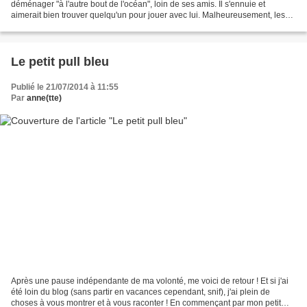
déménager "à l'autre bout de l'océan", loin de ses amis. Il s'ennuie et
aimerait bien trouver quelqu'un pour jouer avec lui. Malheureusement, les
poissons qu'il rencontre semblent...
Le petit pull bleu
Publié le 21/07/2014 à 11:55
Par
anne(tte)
Après une pause indépendante de ma volonté, me voici de retour ! Et si j'ai
été loin du blog (sans partir en vacances cependant, snif), j'ai plein de
choses à vous montrer et à vous raconter ! En commençant par mon petit