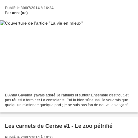
Publié le 30/07/2014 à 16:24
Par
anne(tte)
D'Anna Gavalda, j'avais adoré Je l'aimais et surtout Ensemble c'est tout, et
pas réussi à terminer La consolante. J'ai lu bien sûr aussi Je voudrais que
quelqu'un m'attende quelque part ; je ne suis pas fan de nouvelles et ça s'est
confirmé, pourtant...
Les carnets de Cerise #1 - Le zoo pétrifié
Publié le 24/07/2014 à 10:23