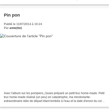
pull bleu... Il n'a pas l'air,...
Pin pon
Publié le 11/07/2014 à 10:24
Par
anne(tte)
Avec l'album sur les pompiers, j'avais préparé un petit truc home-made. Petit
truc home-made réalisé (un peu) en catastrophe, ma mirobolante-
extraordinaire idée de départ étant tombée à l'eau et la date d'envoi du colis
dépassée... Je suis donc revenue...