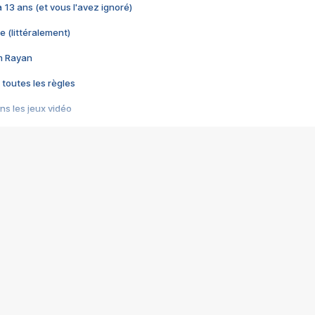
 a 13 ans (et vous l'avez ignoré)
e (littéralement)
im Rayan
 toutes les règles
s les jeux vidéo
us choquant de Rockstar ? - Le scandale BULLY
e plus moche de Steam
du RÊVE tourne au CAUCHEMAR
pendant 8 heures
it… à tort
umiliés par un jeu vidéo
ire - Final Fantasy 8
ti un empire - Age of Empires