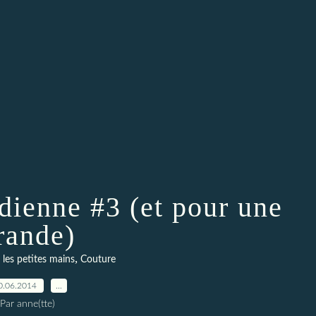
ndienne #3 (et pour une
rande)
,
 les petites mains
Couture
0.06.2014
…
Par anne(tte)