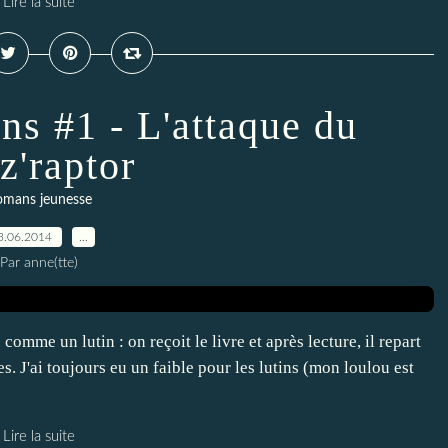
Lire la suite
ins #1 - L'attaque du
z'raptor
omans jeunesse
3.06.2014
…
Par anne(tte)
comme un lutin : on reçoit le livre et après lecture, il repart
. J'ai toujours eu un faible pour les lutins (mon loulou est
Lire la suite