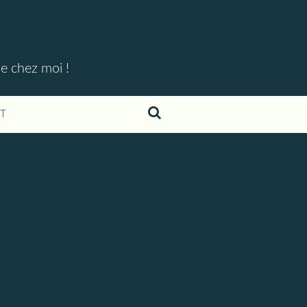
ue chez moi !
T