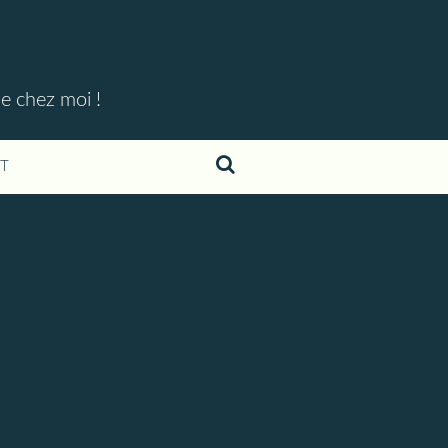
ue chez moi !
T