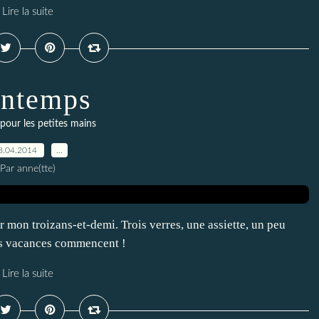
Lire la suite
intemps
 pour les petites mains
8.04.2014
…
Par anne(tte)
 mon troizans-et-demi. Trois verres, une assiette, un peu
Les vacances commencent !
Lire la suite