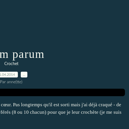
um parum
Crochet
1.04.2014
…
Par anne(tte)
œur. Pas longtemps qu'il est sorti mais j'ai déjà craqué - de
éférés (8 ou 10 chacun) pour que je leur crochète (je me suis