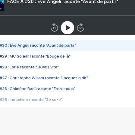
FACE A #30 : Eve Angeli raconte "Avant de partir"
#30 : Eve Angeli raconte "Avant de partir"
#29 : MC Solaar raconte "Bouge de là"
28 : Lorie raconte "Je vais vite"
#27 : Christophe Willem raconte "Jacques a dit"
#26 : Chimène Badi raconte "Entre nous"
#25 : Indochine raconte "3e sexe"
#24 : Zaho raconte "C'est chelou"
#23 : Patrick Bruel raconte "Au café des délices"
#22 : Kyo raconte "Le chemin"