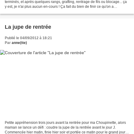
terminés, et après quelques rangs, grafting, rentrage de fils ou blocage... ça
y est, je n'ai plus aucun en-cours ! Ça fait du bien de finir ce qu'on a
commencé... Le premier...
La jupe de rentrée
Publié le 04/09/2012 à 18:21
Par
anne(tte)
Petite appréhension trois jours avant la rentrée pour ma Choupinette, alors
maman se lance un défi : coudre la jupe de la rentrée avant le jour J.
Commencée hier matin, finie hier soir et portée ce matin pour le grand jour !