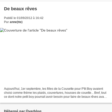
De beaux rêves
Publié le 01/09/2012 à 16:42
Par
anne(tte)
Aujourd'hui, 1er septembre, les filles de la Cousette pour P'tit Boy avaient
choisi comme thème les plaids, couvertures, housses de couette... Bref, tout
ce dont notre petit boy pourrait avoir besoin pour faire de beaux rêves avant
la rentrée. Pour le...
Hébergé par Overblog