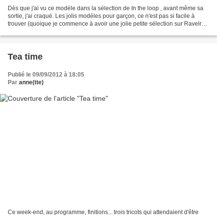
Dès que j'ai vu ce modèle dans la sélection de In the loop , avant même sa
sortie, j'ai craqué. Les jolis modèles pour garçon, ce n'est pas si facile à
trouver (quoique je commence à avoir une jolie petite sélection sur Ravelry !)
et j'imaginais bien...
Tea time
Publié le 09/09/2012 à 18:05
Par
anne(tte)
Ce week-end, au programme, finitions... trois tricots qui attendaient d'être