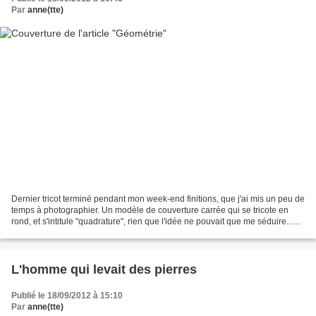
Par
anne(tte)
Dernier tricot terminé pendant mon week-end finitions, que j'ai mis un peu de
temps à photographier. Un modèle de couverture carrée qui se tricote en
rond, et s'intitule "quadrature", rien que l'idée ne pouvait que me séduire...
Un modèle aux lignes pures,...
L'homme qui levait des pierres
Publié le 18/09/2012 à 15:10
Par
anne(tte)