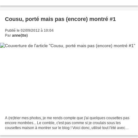
Une Philadelphie bien colorée...
Cousu, porté mais pas (encore) montré #1
Publié le 02/09/2012 à 10:04
Par
anne(tte)
A (re)trier mes photos, je me rends compte que j'ai quelques cousettes pas
encore montrées... Le comble, c'est pas comme si je croulais sous les
cousettes maison à montrer sur le blog ! Voici donc, utilisé tout l'été avec
bonheur parce que je l'adore,...