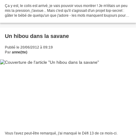
Ça y est, le colis est arrivé, je vais pouvoir vous montrer ! Je m'étais un peu
mis la pression, j'avoue... Mais c'est qu'il s'agissait d'un projet top-secret :
gâter le bébé de quelqu'un que j'adore - les mots manquent toujours pour
expliquer précisement...
Un hibou dans la savane
Publié le 20/06/2012 à 09:19
Par
anne(tte)
Vous l'avez peut-être remarqué, j'ai manqué le Défi 13 de ce mois-ci.