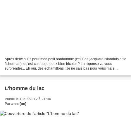
Après deux pulls pour mon petit bonhomme (celui en jacquard islandais et le
fisherman), qu'est-ce que je peux bien tricoter ? La réponse va vous
surprendre... Eh oui, des échantillons ! Je ne sais pas pour vous mais
l'échantillon, c'est un peu la bonne...
L'homme du lac
Publié le 13/06/2012 à 21:04
Par
anne(tte)