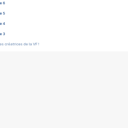
e 6
e 5
e 4
e 3
s créatrices de la VF !
e 2
e 1
e Mektoub My Love arrive enfin ! Rencontre avec Shaïn Boumedine et Sal
i : après Toni en famille
elle réalise le bouleversant Dites lui que je l'aime
ais ! Rencontre autour de Vie privée de Rebecca Zlotowski
 de Marguerite, Grave... Rencontre avec Ella Rumpf
 Les Rêveurs, un film intime sur la santé mentale