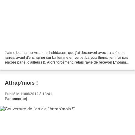
J'aime beaucoup Arnaldur Indridason, que j'ai découvert avec La cité des
jarres, avant d'enchaîner sur La femme en vert et La voix (tiens, j'en n'ai pas
encore parlé, d'ailleurs !). Alors forcément, j'étais ravie de recevoir L'homme
du lac dans le cadre...
Attrap'mois !
Publié le 11/06/2012 à 13:41
Par
anne(tte)