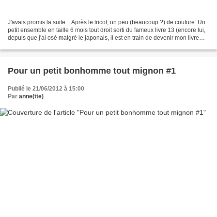
J'avais promis la suite... Après le tricot, un peu (beaucoup ?) de couture. Un
petit ensemble en taille 6 mois tout droit sorti du fameux livre 13 (encore lui,
depuis que j'ai osé malgré le japonais, il est en train de devenir mon livre
fétiche). Et puis,...
Pour un petit bonhomme tout mignon #1
Publié le 21/06/2012 à 15:00
Par
anne(tte)