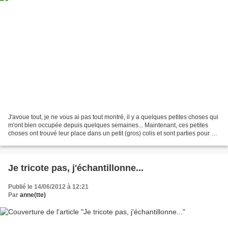
J'avoue tout, je ne vous ai pas tout montré, il y a quelques petites choses qui
m'ont bien occupée depuis quelques semaines... Maintenant, ces petites
choses ont trouvé leur place dans un petit (gros) colis et sont parties pour un
long voyage et gâter...
Je tricote pas, j'échantillonne...
Publié le 14/06/2012 à 12:21
Par
anne(tte)