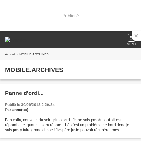
Publicité
MENU
Accueil
» MOBILE.ARCHIVES
MOBILE.ARCHIVES
Panne d'ordi...
Publié le 30/06/2012 à 20:24
Par
anne(tte)
Ben voilà, nouvelle du soir : plus d'ordi. Je ne sais pas du tout s'il est
réparable et quand il sera réparé... Là, c'est un problème de hard donc je
sais pas y faire grand chose ! J'espère juste pouvoir récupérer mes
données... Du coup, pause de blog...