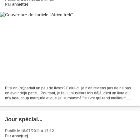
Par
anne(tte)
Et si on (re)parlait un peu de livres? Celui-ci, je n'en reviens pas de ne pas
en avoir déjà parlé... Pourtant, je l'ai lu plusieurs fois déjà, c'est un livre qui
m'a beaucoup marquée et que j'ai surnommé "le livre qui rend meilleur"...
Pourtant, je n'aime...
Jour spécial...
Publié le 18/07/2011 à 13:12
Par
anne(tte)