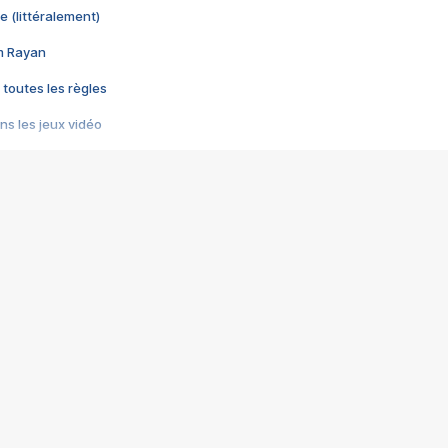
e (littéralement)
im Rayan
 toutes les règles
s les jeux vidéo
us choquant de Rockstar ? - Le scandale BULLY
e plus moche de Steam
du RÊVE tourne au CAUCHEMAR
pendant 8 heures
it… à tort
umiliés par un jeu vidéo
ire - Final Fantasy 8
ti un empire - Age of Empires