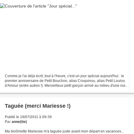
Comme je l'ai déjà écrit, tout à l'heure, c'est un jour spécial aujourd'hui : le
premier anniversaire de Petit Bouchon, alias Croquinou, alias Petit Loulou
d'Amour (entre autres !). Merveilleux petit garçon arrivé au milieu d'une nuit
pleine d'étoiles......
Taguée (merci Mariesse !)
Publié le 18/07/2011 à 09:39
Par
anne(tte)
Ma binômette Mariesse m'a taguée juste avant mon départ en vacances...