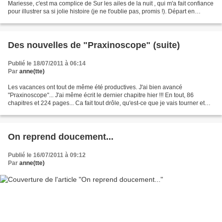
Mariesse, c'est ma complice de Sur les ailes de la nuit , qui m'a fait confiance
pour illustrer sa si jolie histoire (je ne t'oublie pas, promis !). Départ en
vacances, retour de vacances......
Des nouvelles de "Praxinoscope" (suite)
Publié le 18/07/2011 à 06:14
Par
anne(tte)
Les vacances ont tout de même été productives. J'ai bien avancé
"Praxinoscope"... J'ai même écrit le dernier chapitre hier !!! En tout, 86
chapitres et 224 pages... Ca fait tout drôle, qu'est-ce que je vais tourner et
retourner dans ma tête les nuits...
On reprend doucement...
Publié le 16/07/2011 à 09:12
Par
anne(tte)