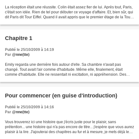
La réception était une réussite. Colin était assez fier de lui. Après tout, Paris,
c'était son idée. Rien de tel pour débuter ce voyage d'affaire. Et, bien sûr, qui
dit Paris dit Tour Eiffel. Quand il avait appris que le premier étage de la Tour
abritait...
Chapitre 1
Publié le 25/10/2009 à 14:19
Par
@nne(tte)
Emily regarda une dernière fois autour d'elle. Sa chambre n'avait pas
changé. Tout avait l'air comme d'habitude. Même elle, finalement, était
comme d'habitude. Elle ne ressentait ni excitation, ni appréhension. Des
mois, des années pour prendre cette...
Pour commencer (en guise d'introduction)
Publié le 25/10/2009 à 14:16
Par
@nne(tte)
Vous trouverez ici une histoire que j'écris juste pour le plaisir, sans
prétention... une histoire qui n'a pas encore de titre... j'espère que vous aurez
plaisir à la lire. J'ajouterai des chapitres au fur et à mesure, je mets déjà les
premiers pour commencer!...