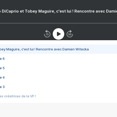
 DiCaprio et Tobey Maguire, c'est lui ! Rencontre avec Dam
bey Maguire, c'est lui ! Rencontre avec Damien Witecka
e 6
e 5
e 4
e 3
s créatrices de la VF !
e 2
e 1