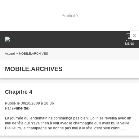
Publicité
MENU
Accueil
» MOBILE.ARCHIVES
MOBILE.ARCHIVES
Chapitre 4
Publié le 30/10/2009 à 10:36
Par
@nne(tte)
La journée du lendemain ne commença pas bien. Colin se réveilla avec un
mal de tête qui n'avait rien à voir avec le champagne qu'il avait bu la veille.
D'ailleurs, le champagne ne donne pas mal à la tête, c'est bien connu,
plaisanta-t-il. Mais ses plaisanteries...