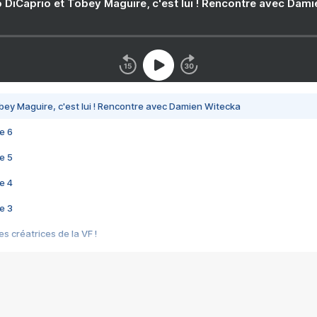
 DiCaprio et Tobey Maguire, c'est lui ! Rencontre avec Dam
bey Maguire, c'est lui ! Rencontre avec Damien Witecka
e 6
e 5
e 4
e 3
s créatrices de la VF !
e 2
e 1
e Mektoub My Love arrive enfin ! Rencontre avec Shaïn Boumedine et Sal