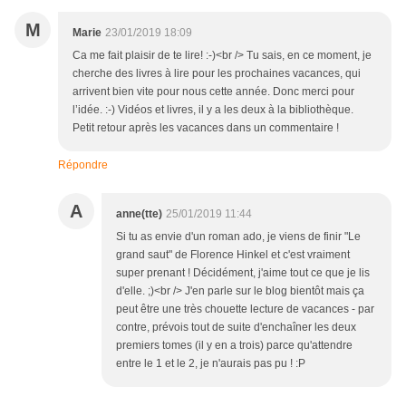
M
Marie
23/01/2019 18:09
Ca me fait plaisir de te lire! :-)<br /> Tu sais, en ce moment, je
cherche des livres à lire pour les prochaines vacances, qui
arrivent bien vite pour nous cette année. Donc merci pour
l’idée. :-) Vidéos et livres, il y a les deux à la bibliothèque.
Petit retour après les vacances dans un commentaire !
Répondre
A
anne(tte)
25/01/2019 11:44
Si tu as envie d'un roman ado, je viens de finir "Le
grand saut" de Florence Hinkel et c'est vraiment
super prenant ! Décidément, j'aime tout ce que je lis
d'elle. ;)<br /> J'en parle sur le blog bientôt mais ça
peut être une très chouette lecture de vacances - par
contre, prévois tout de suite d'enchaîner les deux
premiers tomes (il y en a trois) parce qu'attendre
entre le 1 et le 2, je n'aurais pas pu ! :P