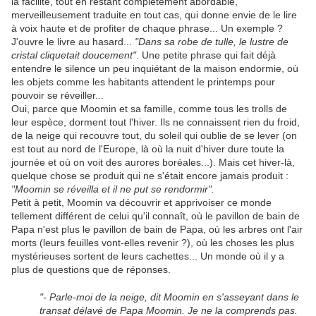
la facilité, tout en restant complètement abordable,
merveilleusement traduite en tout cas, qui donne envie de le lire
à voix haute et de profiter de chaque phrase... Un exemple ?
J'ouvre le livre au hasard...
"Dans sa robe de tulle, le lustre de
cristal cliquetait doucement"
. Une petite phrase qui fait déjà
entendre le silence un peu inquiétant de la maison endormie, où
les objets comme les habitants attendent le printemps pour
pouvoir se réveiller...
Oui, parce que Moomin et sa famille, comme tous les trolls de
leur espèce, dorment tout l'hiver. Ils ne connaissent rien du froid,
de la neige qui recouvre tout, du soleil qui oublie de se lever (on
est tout au nord de l'Europe, là où la nuit d'hiver dure toute la
journée et où on voit des aurores boréales...). Mais cet hiver-là,
quelque chose se produit qui ne s'était encore jamais produit :
"Moomin se réveilla et il ne put se rendormir".
Petit à petit, Moomin va découvrir et apprivoiser ce monde
tellement différent de celui qu'il connaît, où le pavillon de bain de
Papa n'est plus le pavillon de bain de Papa, où les arbres ont l'air
morts (leurs feuilles vont-elles revenir ?), où les choses les plus
mystérieuses sortent de leurs cachettes... Un monde où il y a
plus de questions que de réponses.
"- Parle-moi de la neige, dit Moomin en s'asseyant dans le
transat délavé de Papa Moomin. Je ne la comprends pas.