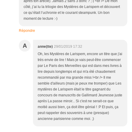
après ton article). Jamais 2 sans 3 donc ? ;-) <br /> De mon
côté, j’ai lu la trilogie des Mystères de Larispem et découvert
ce qu’était l’uchronie et le courant steampunk. Un bon
moment de lecture :-)
Répondre
A
anne(tte)
29/01/2019 17:32
Oh, les Mystères de Larispem, encore un titre que j'ai
très envie de lire ! Mais je vais peut-être commencer
par Le Paris des Merveilles qui est dans mes livres à
lire depuis longtemps et qui m'a été chaudement
recommandé par ma grande miss !<br /> Il me
semble d'ailleurs (mais je peux me tromper) que Les
mystères de Larispem était le titre gagnant du
concours de manuscrits de Gallimard Jeunesse juste
après La passe miroir... Si c'est ne serait-ce que
moitié aussi bien, ça doit être génial ! :P Et puis, ça
peut rappeler des souvenirs à une (presque)
ancienne parisienne comme moi. ;)