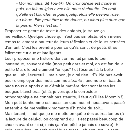
- Moi non plus, dit Tou-tiki. On croit qu'elle est froide et
puis, on fait un igloo avec elle nous réchauffe. On croit
qu'elle est blanche, et puis quelquefois elle devient rose,
ou bleue. Elle peut être toute douce, ou alors plus dure que
la pierre. Rien n'est sûr."
Proposer ce genre de texte à des enfants, je trouve ça
merveilleux. Quelque chose qui n'est pas simpliste, et en même
temps tellement à hauteur de leurs réflexions et de leurs pensées
d'enfant. C'est les prendre pour ce qu'ils sont : de petits êtres
follement curieux et intelligents.
Leur proposer une histoire dont on ne fait jamais le tour,
inattendue, souvent drôle (mon petit gars et moi, on est fan de la
petite Mu, elle est vraiment "unique" ! et l'écureuil à la belle
queue... ah, l'écureuil... mais non, je dirai rien ! :P). Ne pas avoir
peur d'employer des mots comme
stéarite
; une note en bas de
page nous a appris que c'était la matière dont sont faites les
bougies blanches... (et là, je vois que le correcteur
orthographique ne connaît pas stéarite, il faut qu'il lise Moomin !).
Mon petit bonhomme est aussi fan que moi. Et nous avons passé
ensemble de merveilleux moments d'histoire du soir...
Maintenant, il faut que je me mette en quête des autres tomes (à
la lecture de celui-ci, on comprend qu'il s'est passé beaucoup de
choses avant celui-ci, mais ça n'empêche jamais de suivre). Et