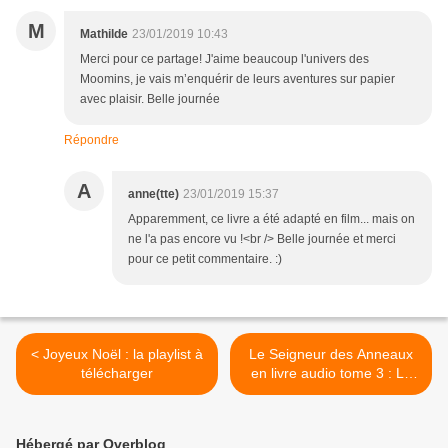
M
Mathilde
23/01/2019 10:43
Merci pour ce partage! J'aime beaucoup l'univers des
Moomins, je vais m’enquérir de leurs aventures sur papier
avec plaisir. Belle journée
Répondre
A
anne(tte)
23/01/2019 15:37
Apparemment, ce livre a été adapté en film... mais on
ne l'a pas encore vu !<br /> Belle journée et merci
pour ce petit commentaire. :)
< Joyeux Noël : la playlist à
Le Seigneur des Anneaux
télécharger
en livre audio tome 3 : Le
retour du roi (Tolkien) >
Hébergé par Overblog