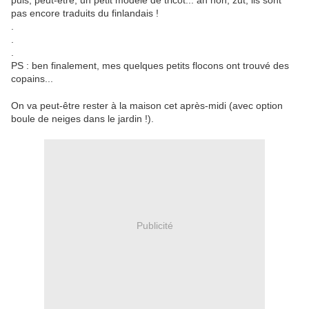
puis, peut-être, un petit modèle de tricot... ah non, zut, ils sont
pas encore traduits du finlandais !
.
.
.
PS : ben finalement, mes quelques petits flocons ont trouvé des
copains...
On va peut-être rester à la maison cet après-midi (avec option
boule de neiges dans le jardin !).
Publicité