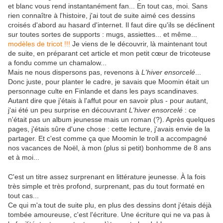
et blanc vous rend instantanément fan... En tout cas, moi. Sans
rien connaître à l'histoire, j'ai tout de suite aimé ces dessins
croisés d'abord au hasard d'internet. Il faut dire qu'ils se déclinent
sur toutes sortes de supports : mugs, assiettes... et même...
modèles de tricot !!!
Je viens de le découvrir, là maintenant tout
de suite, en préparant cet article et mon petit cœur de tricoteuse
a fondu comme un chamalow...
Mais ne nous dispersons pas, revenons à
L'hiver ensorcelé
...
Donc juste, pour planter le cadre, je savais que Moomin était un
personnage culte en Finlande et dans les pays scandinaves.
Autant dire que j'étais à l'affut pour en savoir plus - pour autant,
j'ai été un peu surprise en découvrant
L'hiver ensorcelé
: ce
n'était pas un album jeunesse mais un roman (?). Après quelques
pages, j'étais sûre d'une chose : cette lecture, j'avais envie de la
partager. Et c'est comme ça que Moomin le troll a accompagné
nos vacances de Noël, à mon (plus si petit) bonhomme de 8 ans
et à moi...
C'est un titre assez surprenant en littérature jeunesse. À la fois
très simple et très profond, surprenant, pas du tout formaté en
tout cas...
Ce qui m'a tout de suite plu, en plus des dessins dont j'étais déjà
tombée amoureuse, c'est l'écriture. Une écriture qui ne va pas à