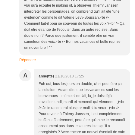
vrai qu'à écouter le making of, à observer Thierry Janssen
interpréter les personnages, on comprend qu'il ait été "une
évidence" comme le dit Valérie Lévy-Soussan.<br />
Comment fait-il pour se souvenir de toutes les voix ?<br /> Ça
doit être étrange de l'écouter dans un autre registre. Sans
doute non ? Parce que justement, il semble être un vrai
caméléon des voix.<br /> Bonnes vacances et belle reprise
en novembre ! ^^
Répondre
A
anne(tte)
21/10/2018 17:25
Euh oui, tous les jours en double, c'est peut-être ça
la solution ! Autant dire que les vacances sont les
bienvenues... même si en fait, là, je dois déjà
travailler lundi, mardi et mercredi qui viennent... ;)<br
/> Je te raconterai plus par mail si tu veux. :)<br />
Pour revenir à Thierry Janssen, il est complètement
bluffant effectivement, peut-être qu'on ne le reconnaît
absolument pas dans les autres titres qu'il a
enregistrés ? Avec encore un nouvel éventail de voix