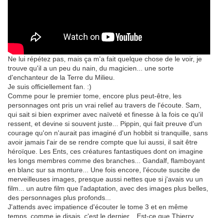
Ne lui répétez pas, mais ça m'a fait quelque chose de le voir, je
trouve qu'il a un peu du nain, du magicien... une sorte
d'enchanteur de la Terre du Milieu.
Je suis officiellement fan. :)
Comme pour le premier tome, encore plus peut-être, les
personnages ont pris un vrai relief au travers de l'écoute. Sam,
qui sait si bien exprimer avec naïveté et finesse à la fois ce qu'il
ressent, et devine si souvent juste... Pippin, qui fait preuve d'un
courage qu'on n'aurait pas imaginé d'un hobbit si tranquille, sans
avoir jamais l'air de se rendre compte que lui aussi, il sait être
héroïque. Les Ents, ces créatures fantastiques dont on imagine
les longs membres comme des branches... Gandalf, flamboyant
en blanc sur sa monture... Une fois encore, l'écoute suscite de
merveilleuses images, presque aussi nettes que si j'avais vu un
film... un autre film que l'adaptation, avec des images plus belles,
des personnages plus profonds...
J'attends avec impatience d'écouter le tome 3 et en même
temps, comme je disais, c'est le dernier... Est-ce que Thierry