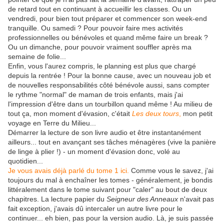
de retard tout en continuant à accueillir les classes. Ou un
vendredi, pour bien tout préparer et commencer son week-end
tranquille. Ou samedi ? Pour pouvoir faire mes activités
professionnelles ou bénévoles et quand même faire un break ?
Ou un dimanche, pour pouvoir vraiment souffler après ma
semaine de folie...
Enfin, vous l'aurez compris, le planning est plus que chargé
depuis la rentrée ! Pour la bonne cause, avec un nouveau job et
de nouvelles responsabilités côté bénévole aussi, sans compter
le rythme "normal" de maman de trois enfants, mais j'ai
l'impression d'être dans un tourbillon quand même ! Au milieu de
tout ça, mon moment d'évasion, c'était
Les deux tours
,
mon petit
voyage en Terre du Milieu...
Démarrer la lecture de son livre audio et être instantanément
ailleurs... tout en avançant ses tâches ménagères (vive la panière
de linge à plier !) - un moment d'évasion donc, volé au
quotidien...
Je vous avais déjà parlé du tome 1 ici.
Comme vous le savez, j'ai
toujours du mal à enchaîner les tomes - généralement, je bondis
littéralement dans le tome suivant pour "caler" au bout de deux
chapitres. La lecture papier du
Seigneur des Anneaux
n'avait pas
fait exception, j'avais dû intercaler un autre livre pour le
continuer... eh bien, pas pour la version audio. Là, je suis passée