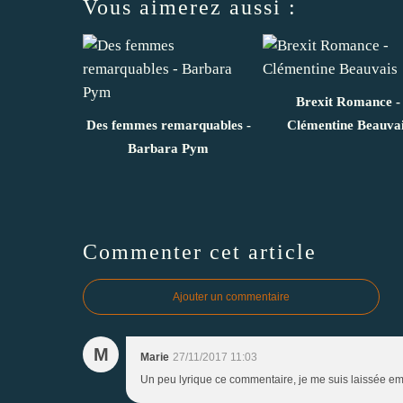
Vous aimerez aussi :
Brexit Romance -
Des femmes remarquables -
Clémentine Beauva
Barbara Pym
Commenter cet article
Ajouter un commentaire
M
Marie
27/11/2017 11:03
Un peu lyrique ce commentaire, je me suis laissée empo