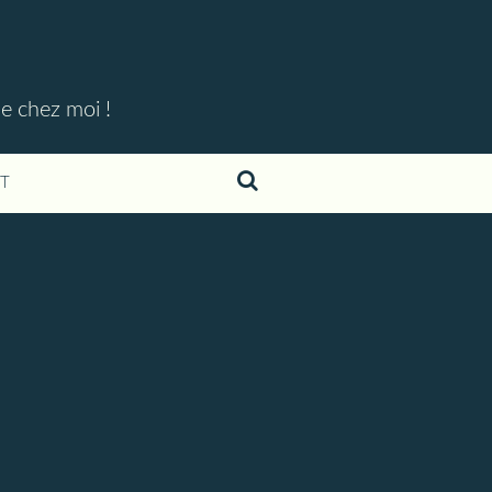
ue chez moi !
T