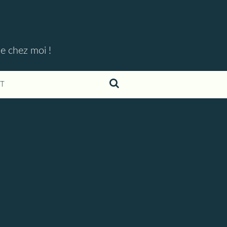
ue chez moi !
T