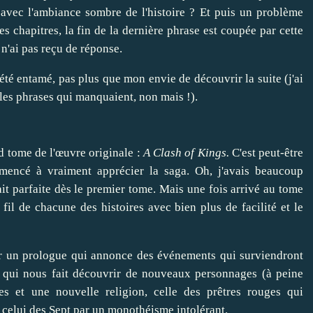
 avec l'ambiance sombre de l'histoire ? Et puis un problème
 chapitres, la fin de la dernière phrase est coupée par cette
 n'ai pas reçu de réponse.
 été entamé, pas plus que mon envie de découvrir la suite (j'ai
les phrases qui manquaient, non mais !).
nd tome de l'œuvre originale :
A Clash of Kings.
C'est peut-être
mmencé à vraiment apprécier la saga. Oh, j'avais beaucoup
it parfaite dès le premier tome. Mais une fois arrivé au tome
 fil de chacune des histoires avec bien plus de facilité et le
sur un prologue qui annonce des événements qui surviendront
, qui nous fait découvrir de nouveaux personnages (à peine
es et une nouvelle religion, celle des prêtres rouges qui
 celui des Sept par un monothéisme intolérant.