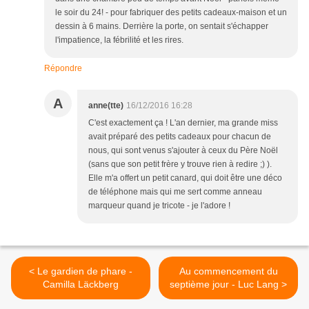
le soir du 24! - pour fabriquer des petits cadeaux-maison et un
dessin à 6 mains. Derrière la porte, on sentait s'échapper
l'impatience, la fébrilité et les rires.
Répondre
A
anne(tte)
16/12/2016 16:28
C'est exactement ça ! L'an dernier, ma grande miss
avait préparé des petits cadeaux pour chacun de
nous, qui sont venus s'ajouter à ceux du Père Noël
(sans que son petit frère y trouve rien à redire ;) ).
Elle m'a offert un petit canard, qui doit être une déco
de téléphone mais qui me sert comme anneau
marqueur quand je tricote - je l'adore !
< Le gardien de phare -
Au commencement du
Camilla Läckberg
septième jour - Luc Lang >