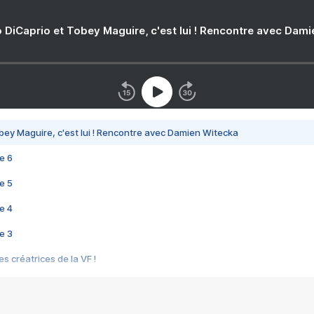
 DiCaprio et Tobey Maguire, c'est lui ! Rencontre avec Dam
bey Maguire, c'est lui ! Rencontre avec Damien Witecka
e 6
e 5
e 4
e 3
s créatrices de la VF !
e 2
e 1