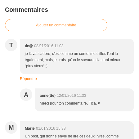
Commentaires
Ajouter un commentaire
T
tic@
08/01/2016 11:08
je l'avais adoré, c'est comme un conte! mes filles l'ont lu
également, mais je crois qu'on le savoure d'autant mieux
"plux vieux" ;)
Répondre
A
anne(tte)
12/01/2016 11:33
Merci pour ton commentaire, Tica. ♥
M
Marie
01/01/2016 15:38
Un post, qui donne envie de lire ces deux livres, comme