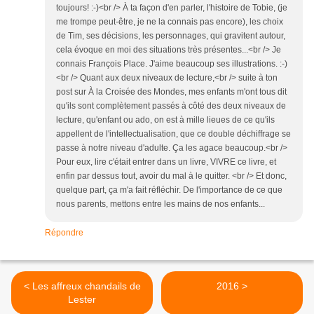
toujours! :-)<br /> À ta façon d'en parler, l'histoire de Tobie, (je
me trompe peut-être, je ne la connais pas encore), les choix
de Tim, ses décisions, les personnages, qui gravitent autour,
cela évoque en moi des situations très présentes...<br /> Je
connais François Place. J'aime beaucoup ses illustrations. :-)
<br /> Quant aux deux niveaux de lecture,<br /> suite à ton
post sur À la Croisée des Mondes, mes enfants m'ont tous dit
qu'ils sont complètement passés à côté des deux niveaux de
lecture, qu'enfant ou ado, on est à mille lieues de ce qu'ils
appellent de l'intellectualisation, que ce double déchiffrage se
passe à notre niveau d'adulte. Ça les agace beaucoup.<br />
Pour eux, lire c'était entrer dans un livre, VIVRE ce livre, et
enfin par dessus tout, avoir du mal à le quitter. <br /> Et donc,
quelque part, ça m'a fait réfléchir. De l'importance de ce que
nous parents, mettons entre les mains de nos enfants...
Répondre
< Les affreux chandails de
2016 >
Lester