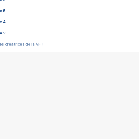
e 5
e 4
e 3
s créatrices de la VF !
e 2
e 1
e Mektoub My Love arrive enfin ! Rencontre avec Shaïn Boumedine et Sal
i : après Toni en famille
elle réalise le bouleversant Dites lui que je l'aime
ais ! Rencontre autour de Vie privée de Rebecca Zlotowski
 de Marguerite, Grave... Rencontre avec Ella Rumpf
 Les Rêveurs, un film intime sur la santé mentale