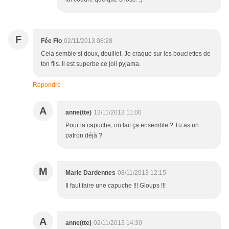
F
Fée Flo
02/11/2013 08:28
Cela semble si doux, douillet. Je craque sur les bouclettes de
ton fils. Il est superbe ce joli pyjama.
Répondre
A
anne(tte)
13/11/2013 11:00
Pour la capuche, on fait ça ensemble ? Tu as un
patron déjà ?
M
Marie Dardennes
08/11/2013 12:15
Il faut faire une capuche !!! Gloups !!!
A
anne(tte)
02/11/2013 14:30