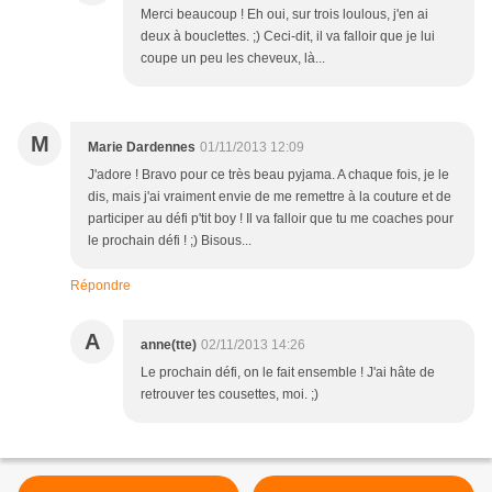
Merci beaucoup ! Eh oui, sur trois loulous, j'en ai
deux à bouclettes. ;) Ceci-dit, il va falloir que je lui
coupe un peu les cheveux, là...
M
Marie Dardennes
01/11/2013 12:09
J'adore ! Bravo pour ce très beau pyjama. A chaque fois, je le
dis, mais j'ai vraiment envie de me remettre à la couture et de
participer au défi p'tit boy ! Il va falloir que tu me coaches pour
le prochain défi ! ;) Bisous...
Répondre
A
anne(tte)
02/11/2013 14:26
Le prochain défi, on le fait ensemble ! J'ai hâte de
retrouver tes cousettes, moi. ;)