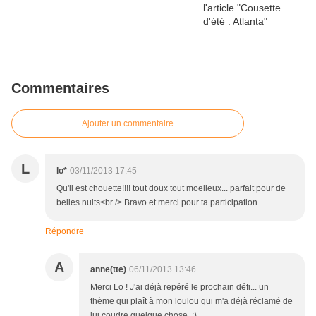
Commentaires
Ajouter un commentaire
L
lo*
03/11/2013 17:45
Qu'il est chouette!!!! tout doux tout moelleux... parfait pour de
belles nuits<br /> Bravo et merci pour ta participation
Répondre
A
anne(tte)
06/11/2013 13:46
Merci Lo ! J'ai déjà repéré le prochain défi... un
thème qui plaît à mon loulou qui m'a déjà réclamé de
lui coudre quelque chose. ;)